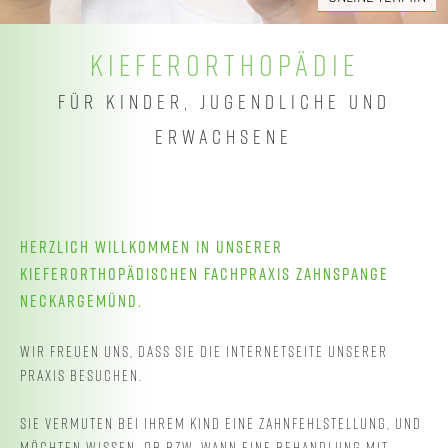
KIEFERORTHOPÄDIE
KIEFERORTHOPÄDIE
FÜR KINDER, JUGENDLICHE UND
FÜR KINDER, JUGENDLICHE UND
ERWACHSENE
ERWACHSENE
HERZLICH WILLKOMMEN IN UNSERER
KIEFERORTHOPÄDISCHEN FACHPRAXIS ZAHNSPANGE
NECKARGEMÜND.
WIR FREUEN UNS, DASS SIE DIE INTERNETSEITE UNSERER
PRAXIS BESUCHEN.
SIE VERMUTEN BEI IHREM KIND EINE ZAHNFEHLSTELLUNG, UND
MÖCHTEN WISSEN, OB BZW. WANN EINE BEHANDLUNG MIT