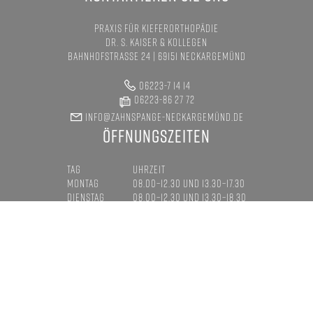
PRAXIS FÜR KIEFERORTHOPÄDIE
DR. S. KAISER & KOLLEGEN
BAHNHOFSTRASSE 24 | 69151 NECKARGEMÜND
06223-7 14 14
06223-86 27 72
INFO@ZAHNSPANGE-NECKARGEMÜND.DE
ÖFFNUNGSZEITEN
TAG
UHRZEIT
MONTAG
08.00–12.30 UND 13.30–17.30
DIENSTAG
08.00–12.30 UND 13.30–18.30
MITTWOCH
08.00–12.00 UND 13.00–17.30
DONNERSTAG
08.00–12.30 UND 13.30–17.30
FREITAG
NACH VEREINBARUNG
LEISTUNGEN
KINDER
JUGENDLICHE