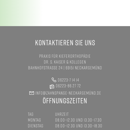
KONTAKTIEREN SIE UNS
PRAXIS FÜR KIEFERORTHOPÄDIE
DR. S. KAISER & KOLLEGEN
BAHNHOFSTRASSE 24 | 69151 NECKARGEMÜND
06223-7 14 14
06223-86 27 72
INFO@ZAHNSPANGE-NECKARGEMÜND.DE
ÖFFNUNGSZEITEN
TAG
UHRZEIT
MONTAG
08.00–12.30 UND 13.30–17.30
DIENSTAG
08.00–12.30 UND 13.30–18.30